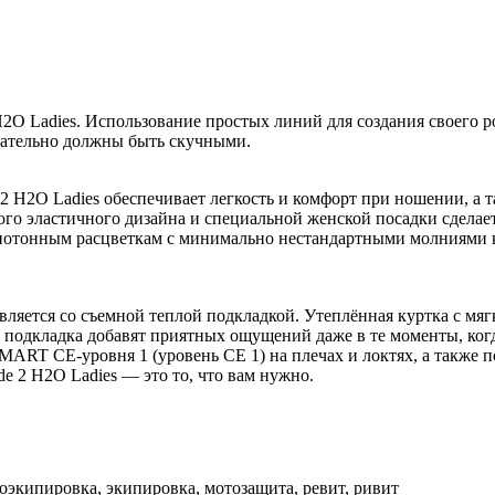
2O Ladies. Использование простых линий для создания своего р
зательно должны быть скучными.
ade 2 H2O Ladies обеспечивает легкость и комфорт при ношении,
ого эластичного дизайна и специальной женской посадки сделае
днотонным расцветкам с минимально нестандартными молниями 
тавляется со съемной теплой подкладкой. Утеплённая куртка с м
я подкладка добавят приятных ощущений даже в те моменты, ког
ART CE-уровня 1 (уровень CE 1) на плечах и локтях, а также п
de 2 H2O Ladies — это то, что вам нужно.
 мотоэкипировка, экипировка, мотозащита, ревит, ривит