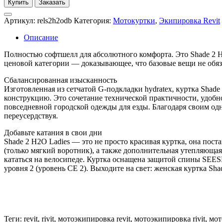
Купить
Заказать
Артикул:
rels2h2odb
Категория:
Мотокуртки
,
Экипировка Revit
Описание
Полностью софтшелл для абсолютного комфорта. Это Shade 2 H
ценовой категории — доказывающее, что базовые вещи не обя
Сбалансированная изысканность
Изготовленная из сетчатой ​​G-подкладки hydratex, куртка Sh
конструкцию. Это сочетание технической практичности, удобн
повседневной городской одежды для езды. Благодаря своим о
переусердствуя.
Добавьте катания в свои дни
Shade 2 H2O Ladies — это не просто красивая куртка, она пос
(только мягкий воротник), а также дополнительная утепляюща
кататься на велосипеде. Куртка оснащена защитой спины SEESM
уровня 2 (уровень CE 2). Выходите на свет: женская куртка Sha
Теги: revit, rivit, мотоэкипировка revit, мотоэкипировка rivit,