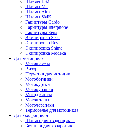
Шлемы LS2
Шлемы MT
Шлемы Aim
Шлемы SMK
Гарнитуры Cardo
Гарнитуры Interphone
Гарнитуры Sena
Экипировка Seca
Экипировка Revit
Экипировка Shima
Экипировка Modeka
Для мотоцикла
Мотошлемы
Визоры
Перчатки для мотоцикла
Мотоботинки
Мотокуртки
Моторубашки
Мотоджинсы
Мотоштаны
Моточерепахи
Термобелье для мотоцикла
Для квадроцикла
Шлемы для квадроцикла
Ботинки для квадроцикла