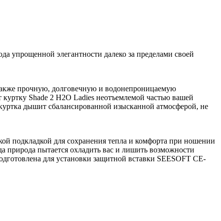
ода упрощенной элегантности далеко за пределами своей
 а также прочную, долговечную и водонепроницаемую
т куртку Shade 2 H2O Ladies неотъемлемой частью вашей
куртка дышит сбалансированной изысканной атмосферой, не
ягкой подкладкой для сохранения тепла и комфорта при ношении
да природа пытается охладить вас и лишить возможности
одготовлена ​​для установки защитной вставки SEESOFT CE-