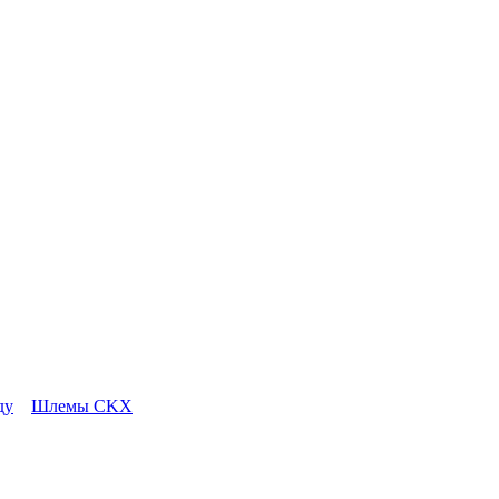
ду
Шлемы CKX