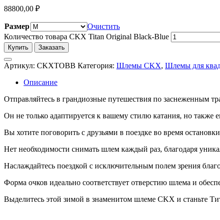
88800,00
₽
Размер
Очистить
Количество товара CKX Titan Original Black-Blue
Купить
Заказать
Артикул:
CKXTOBB
Категория:
Шлемы CKX
,
Шлемы для ква
Описание
Отправляйтесь в грандиозные путешествия по заснеженным тр
Он не только адаптируется к вашему стилю катания, но также 
Вы хотите поговорить с друзьями в поездке во время остановк
Нет необходимости снимать шлем каждый раз, благодаря уника
Наслаждайтесь поездкой с исключительным полем зрения благод
Форма очков идеально соответствует отверстию шлема и обеспе
Выделитесь этой зимой в знаменитом шлеме CKX и станьте Ти