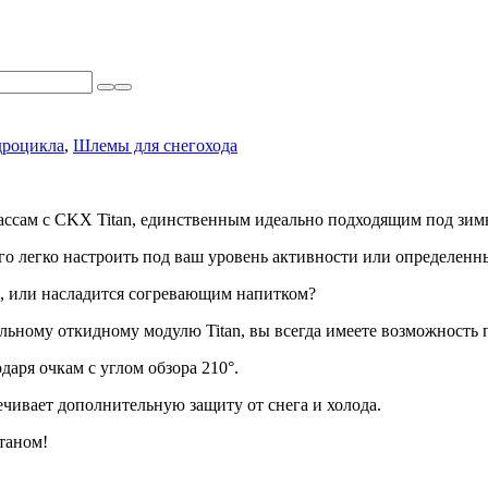
дроцикла
,
Шлемы для снегохода
ассам с CKX Titan, единственным идеально подходящим под зи
его легко настроить под ваш уровень активности или определенн
и, или насладится согревающим напитком?
льному откидному модулю Titan, вы всегда имеете возможность 
аря очкам с углом обзора 210°.
чивает дополнительную защиту от снега и холода.
таном!