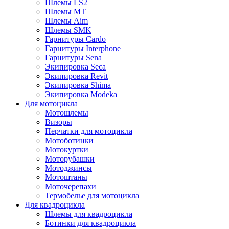
Шлемы LS2
Шлемы MT
Шлемы Aim
Шлемы SMK
Гарнитуры Cardo
Гарнитуры Interphone
Гарнитуры Sena
Экипировка Seca
Экипировка Revit
Экипировка Shima
Экипировка Modeka
Для мотоцикла
Мотошлемы
Визоры
Перчатки для мотоцикла
Мотоботинки
Мотокуртки
Моторубашки
Мотоджинсы
Мотоштаны
Моточерепахи
Термобелье для мотоцикла
Для квадроцикла
Шлемы для квадроцикла
Ботинки для квадроцикла