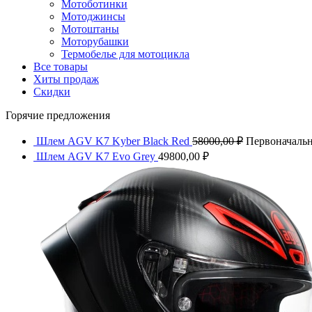
Мотоботинки
Мотоджинсы
Мотоштаны
Моторубашки
Термобелье для мотоцикла
Все товары
Хиты продаж
Скидки
Горячие предложения
Шлем AGV K7 Kyber Black Red
58000,00
₽
Первоначальна
Шлем AGV K7 Evo Grey
49800,00
₽