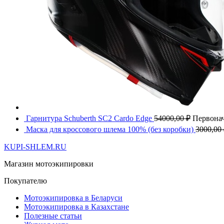
Гарнитура Schuberth SC2 Cardo Edge
54000,00
₽
Первонач
Маска для кроссового шлема 100% (без коробки)
3000,00
KUPI-SHLEM.RU
Магазин мотоэкипировки
Покупателю
Мотоэкипировка в Беларуси
Мотоэкипировка в Казахстане
Полезные статьи