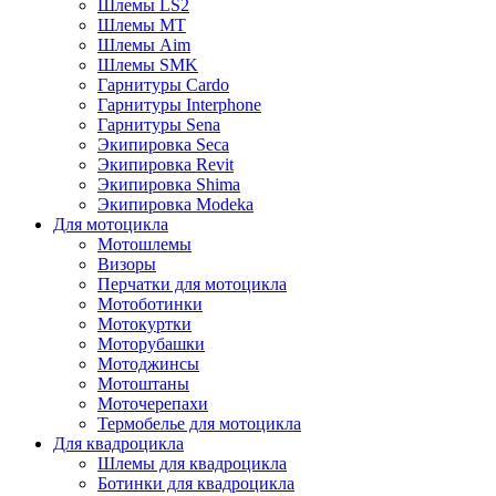
Шлемы LS2
Шлемы MT
Шлемы Aim
Шлемы SMK
Гарнитуры Cardo
Гарнитуры Interphone
Гарнитуры Sena
Экипировка Seca
Экипировка Revit
Экипировка Shima
Экипировка Modeka
Для мотоцикла
Мотошлемы
Визоры
Перчатки для мотоцикла
Мотоботинки
Мотокуртки
Моторубашки
Мотоджинсы
Мотоштаны
Моточерепахи
Термобелье для мотоцикла
Для квадроцикла
Шлемы для квадроцикла
Ботинки для квадроцикла