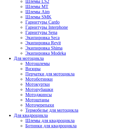
Шлемы LS2
Шлемы MT
Шлемы Aim
Шлемы SMK
Гарнитуры Cardo
Гарнитуры Interphone
Гарнитуры Sena
Экипировка Seca
Экипировка Revit
Экипировка Shima
Экипировка Modeka
Для мотоцикла
Мотошлемы
Визоры
Перчатки для мотоцикла
Мотоботинки
Мотокуртки
Моторубашки
Мотоджинсы
Мотоштаны
Моточерепахи
Термобелье для мотоцикла
Для квадроцикла
Шлемы для квадроцикла
Ботинки для квадроцикла