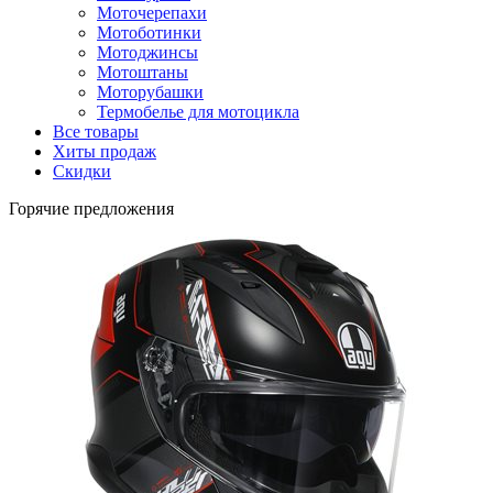
Моточерепахи
Мотоботинки
Мотоджинсы
Мотоштаны
Моторубашки
Термобелье для мотоцикла
Все товары
Хиты продаж
Скидки
Горячие предложения