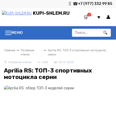
Перейти
+7 (977) 332 99 85
к
KUPI-SHLEM.RU
содержанию
0
Search
МЕНЮ
for:
Главная
Полезные
Aprilia RS: ТОП-3 спортивных мотоцикла
статьи
серии
Полезные статьи
248
24.12.2025
Aprilia RS: ТОП-3 спортивных
мотоцикла серии