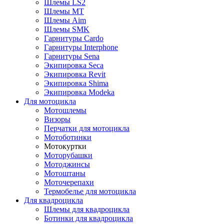
Шлемы LS2
Шлемы MT
Шлемы Aim
Шлемы SMK
Гарнитуры Cardo
Гарнитуры Interphone
Гарнитуры Sena
Экипировка Seca
Экипировка Revit
Экипировка Shima
Экипировка Modeka
Для мотоцикла
Мотошлемы
Визоры
Перчатки для мотоцикла
Мотоботинки
Мотокуртки
Моторубашки
Мотоджинсы
Мотоштаны
Моточерепахи
Термобелье для мотоцикла
Для квадроцикла
Шлемы для квадроцикла
Ботинки для квадроцикла