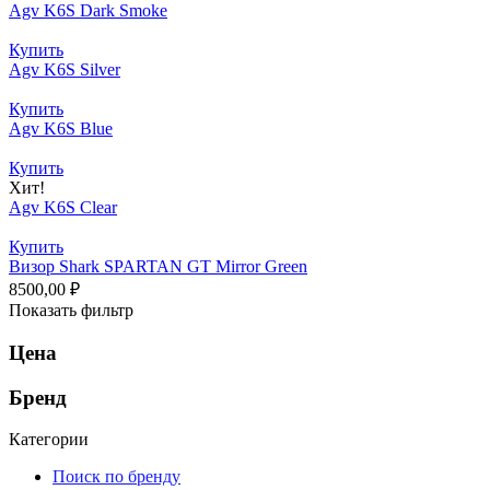
Agv K6S Dark Smoke
Купить
Agv K6S Silver
Купить
Agv K6S Blue
Купить
Хит!
Agv K6S Clear
Купить
Визор Shark SPARTAN GT Mirror Green
8500,00
₽
Показать фильтр
Цена
Бренд
Категории
Поиск по бренду