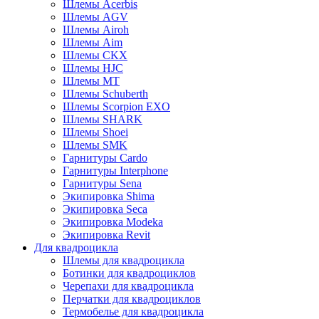
Шлемы Acerbis
Шлемы AGV
Шлемы Airoh
Шлемы Aim
Шлемы CKX
Шлемы HJC
Шлемы MT
Шлемы Schuberth
Шлемы Scorpion EXO
Шлемы SHARK
Шлемы Shoei
Шлемы SMK
Гарнитуры Cardo
Гарнитуры Interphone
Гарнитуры Sena
Экипировка Shima
Экипировка Seca
Экипировка Modeka
Экипировка Revit
Для квадроцикла
Шлемы для квадроцикла
Ботинки для квадроциклов
Черепахи для квадроцикла
Перчатки для квадроциклов
Термобелье для квадроцикла