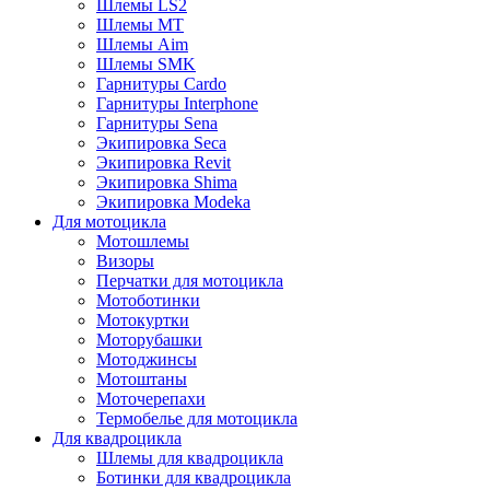
Шлемы LS2
Шлемы MT
Шлемы Aim
Шлемы SMK
Гарнитуры Cardo
Гарнитуры Interphone
Гарнитуры Sena
Экипировка Seca
Экипировка Revit
Экипировка Shima
Экипировка Modeka
Для мотоцикла
Мотошлемы
Визоры
Перчатки для мотоцикла
Мотоботинки
Мотокуртки
Моторубашки
Мотоджинсы
Мотоштаны
Моточерепахи
Термобелье для мотоцикла
Для квадроцикла
Шлемы для квадроцикла
Ботинки для квадроцикла