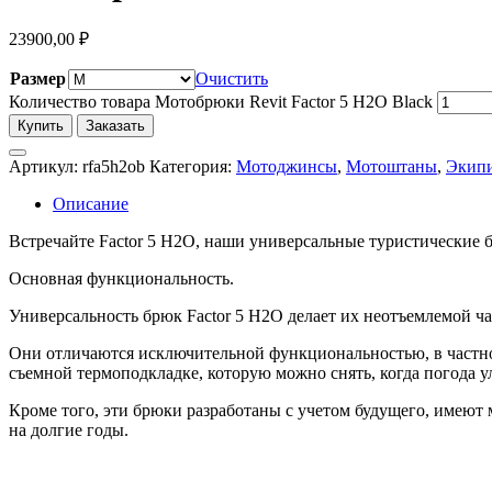
23900,00
₽
Размер
Очистить
Количество товара Мотобрюки Revit Factor 5 H2O Black
Купить
Заказать
Артикул:
rfa5h2ob
Категория:
Мотоджинсы
,
Мотоштаны
,
Экипи
Описание
Встречайте Factor 5 H2O, наши универсальные туристические б
Основная функциональность.
Универсальность брюк Factor 5 H2O делает их неотъемлемой ч
Они отличаются исключительной функциональностью, в частнос
съемной термоподкладке, которую можно снять, когда погода у
Кроме того, эти брюки разработаны с учетом будущего, имеют
на долгие годы.