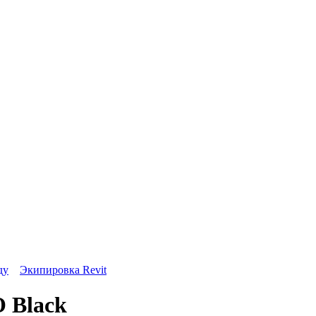
ду
Экипировка Revit
O Black