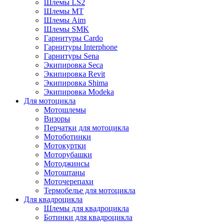
Шлемы LS2
Шлемы MT
Шлемы Aim
Шлемы SMK
Гарнитуры Cardo
Гарнитуры Interphone
Гарнитуры Sena
Экипировка Seca
Экипировка Revit
Экипировка Shima
Экипировка Modeka
Для мотоцикла
Мотошлемы
Визоры
Перчатки для мотоцикла
Мотоботинки
Мотокуртки
Моторубашки
Мотоджинсы
Мотоштаны
Моточерепахи
Термобелье для мотоцикла
Для квадроцикла
Шлемы для квадроцикла
Ботинки для квадроцикла