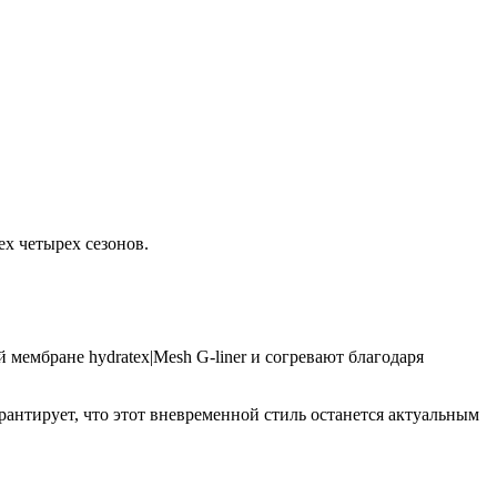
ех четырех сезонов.
ембране hydratex|Mesh G-liner и согревают благодаря
антирует, что этот вневременной стиль останется актуальным