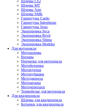
Шлемы LS2
Шлемы MT
Шлемы Aim
Шлемы SMK
Гарнитуры Cardo
Гарнитуры Interphone
Гарнитуры Sena
Экипировка Seca
Экипировка Revit
Экипировка Shima
Экипировка Modeka
Для мотоцикла
Мотошлемы
Визоры
Перчатки для мотоцикла
Мотоботинки
Мотокуртки
Моторубашки
Мотоджинсы
Мотоштаны
Моточерепахи
Термобелье для мотоцикла
Для квадроцикла
Шлемы для квадроцикла
Ботинки для квадроцикла