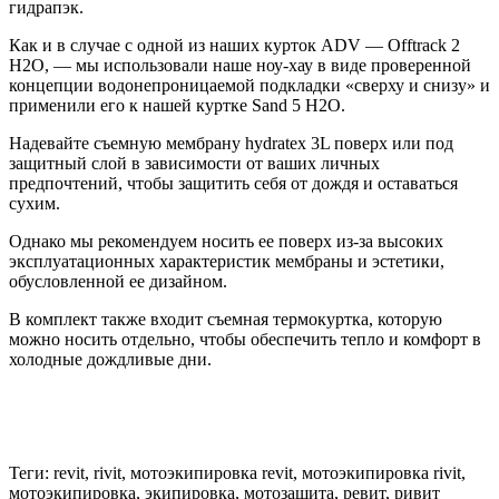
гидрапэк.
Как и в случае с одной из наших курток ADV — Offtrack 2
H2O, — мы использовали наше ноу-хау в виде проверенной
концепции водонепроницаемой подкладки «сверху и снизу» и
применили его к нашей куртке Sand 5 H2O.
Надевайте съемную мембрану hydratex 3L поверх или под
защитный слой в зависимости от ваших личных
предпочтений, чтобы защитить себя от дождя и оставаться
сухим.
Однако мы рекомендуем носить ее поверх из-за высоких
эксплуатационных характеристик мембраны и эстетики,
обусловленной ее дизайном.
В комплект также входит съемная термокуртка, которую
можно носить отдельно, чтобы обеспечить тепло и комфорт в
холодные дождливые дни.
Теги: revit, rivit, мотоэкипировка revit, мотоэкипировка rivit,
мотоэкипировка, экипировка, мотозащита, ревит, ривит