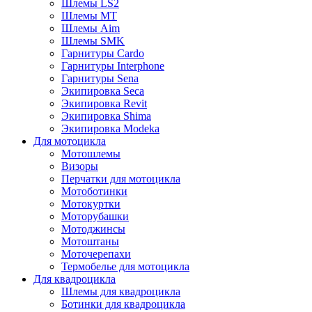
Шлемы LS2
Шлемы MT
Шлемы Aim
Шлемы SMK
Гарнитуры Cardo
Гарнитуры Interphone
Гарнитуры Sena
Экипировка Seca
Экипировка Revit
Экипировка Shima
Экипировка Modeka
Для мотоцикла
Мотошлемы
Визоры
Перчатки для мотоцикла
Мотоботинки
Мотокуртки
Моторубашки
Мотоджинсы
Мотоштаны
Моточерепахи
Термобелье для мотоцикла
Для квадроцикла
Шлемы для квадроцикла
Ботинки для квадроцикла