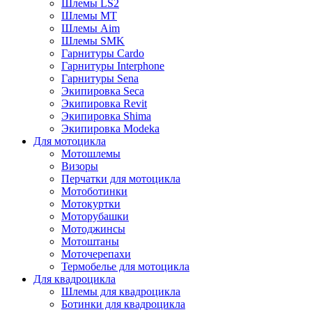
Шлемы LS2
Шлемы MT
Шлемы Aim
Шлемы SMK
Гарнитуры Cardo
Гарнитуры Interphone
Гарнитуры Sena
Экипировка Seca
Экипировка Revit
Экипировка Shima
Экипировка Modeka
Для мотоцикла
Мотошлемы
Визоры
Перчатки для мотоцикла
Мотоботинки
Мотокуртки
Моторубашки
Мотоджинсы
Мотоштаны
Моточерепахи
Термобелье для мотоцикла
Для квадроцикла
Шлемы для квадроцикла
Ботинки для квадроцикла