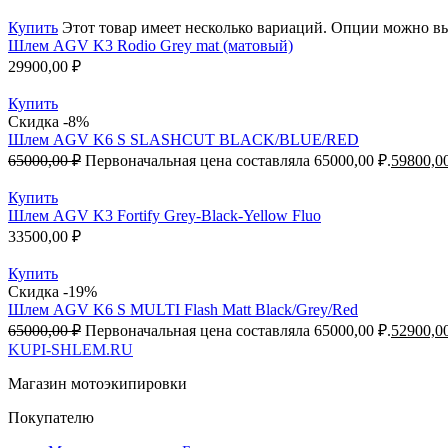
Купить
Этот товар имеет несколько вариаций. Опции можно вы
Шлем AGV K3 Rodio Grey mat (матовый)
29900,00
₽
Купить
Скидка -8%
Шлем AGV K6 S SLASHCUT BLACK/BLUE/RED
65000,00
₽
Первоначальная цена составляла 65000,00 ₽.
59800,0
Купить
Шлем AGV K3 Fortify Grey-Black-Yellow Fluo
33500,00
₽
Купить
Скидка -19%
Шлем AGV K6 S MULTI Flash Matt Black/Grey/Red
65000,00
₽
Первоначальная цена составляла 65000,00 ₽.
52900,0
KUPI-SHLEM.RU
Магазин мотоэкипировки
Покупателю