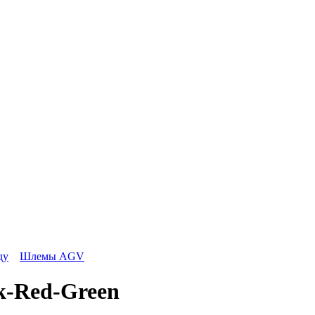
ду
Шлемы AGV
k-Red-Green