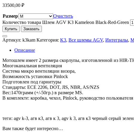
33500,00
₽
Размер
Очистить
Количество товара Шлем AGV K3 Kameleon Black-Red-Green
Купить
Заказать
Артикул:
k3kam
Категория:
K3
,
Все шлемы AGV
,
Интегралы
,
М
Описание
Мотошлем имеет 2 размера скорлупы, изготовленной из HIR-TH
Многоканальная вентиляция
Система микро вентиляции визора,
Возможность установки Pinlock
Подготовлен под гарнитуры
Стандарты: ECE 2206, DOT, JIS, NBR, AS/NZS
Вес:1470грамм (+/-50гр.) в размере MS.
В комплекте: коробка, чехол, Pinlock, руководство пользователя
теги: agv k-3, агв к3, агв к 3, agv k 3, агв к3 черный серый зеле
Вам также будет интересно…