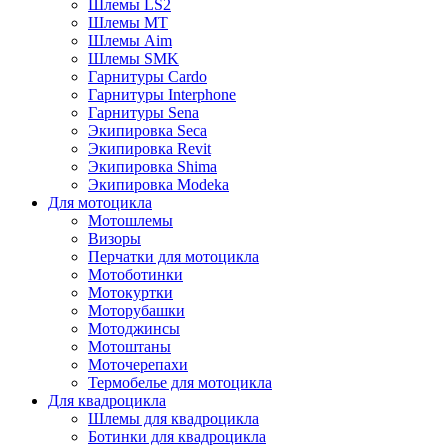
Шлемы LS2
Шлемы MT
Шлемы Aim
Шлемы SMK
Гарнитуры Cardo
Гарнитуры Interphone
Гарнитуры Sena
Экипировка Seca
Экипировка Revit
Экипировка Shima
Экипировка Modeka
Для мотоцикла
Мотошлемы
Визоры
Перчатки для мотоцикла
Мотоботинки
Мотокуртки
Моторубашки
Мотоджинсы
Мотоштаны
Моточерепахи
Термобелье для мотоцикла
Для квадроцикла
Шлемы для квадроцикла
Ботинки для квадроцикла