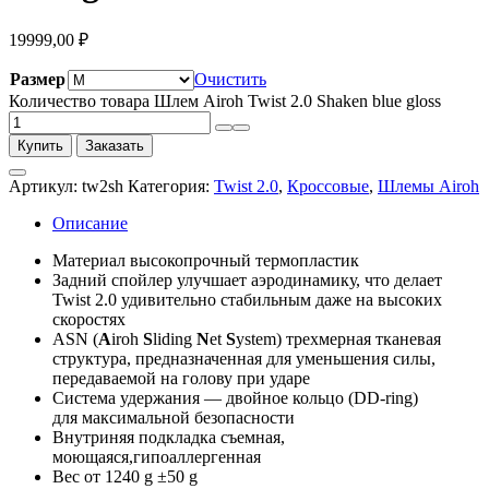
19999,00
₽
Размер
Очистить
Количество товара Шлем Airoh Twist 2.0 Shaken blue gloss
Купить
Заказать
Артикул:
tw2sh
Категория:
Twist 2.0
,
Кроссовые
,
Шлемы Airoh
Описание
Материал высокопрочный термопластик
Задний спойлер улучшает аэродинамику, что делает
Twist 2.0 удивительно стабильным даже на высоких
скоростях
ASN (
A
iroh
S
liding
N
et
S
ystem) трехмерная тканевая
структура, предназначенная для уменьшения силы,
передаваемой на голову при ударе
Система удержания — двойное кольцо (DD-ring)
для максимальной безопасности
Внутриняя подкладка съемная,
моющаяся,гипоаллергенная
Вес от 1240 g ±50 g