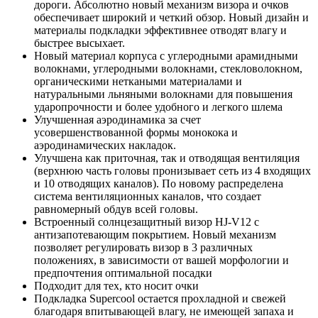
дороги. Абсолютно новый механизм визора и очков
обеспечивает широкий и четкий обзор. Новый дизайн и
материалы подкладки эффективнее отводят влагу и
быстрее высыхает.
Новый материал корпуса с углеродными арамидными
волокнами, углеродными волокнами, стекловолокном,
органическими неткаными материалами и
натуральными льняными волокнами для повышения
ударопрочности и более удобного и легкого шлема
Улучшенная аэродинамика за счет
усовершенствованной формы монокока и
аэродинамических накладок.
Улучшена как приточная, так и отводящая вентиляция
(верхнюю часть головы пронизывает сеть из 4 входящих
и 10 отводящих каналов). По новому распределена
система вентиляционных каналов, что создает
равномерный обдув всей головы.
Встроенный солнцезащитный визор HJ-V12 с
антизапотевающим покрытием. Новый механизм
позволяет регулировать визор в 3 различных
положениях, в зависимости от вашей морфологии и
предпочтения оптимальной посадки
Подходит для тех, кто носит очки
Подкладка Supercool остается прохладной и свежей
благодаря впитывающей влагу, не имеющей запаха и