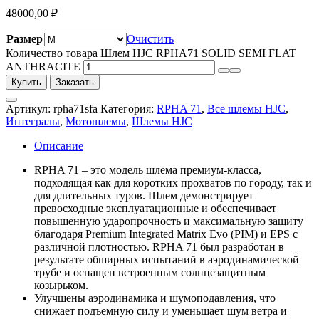
48000,00
₽
Размер
Очистить
Количество товара Шлем HJC RPHA71 SOLID SEMI FLAT
ANTHRACITE
Купить
Заказать
Артикул:
rpha71sfa
Категория:
RPHA 71
,
Все шлемы HJC
,
Интегралы
,
Мотошлемы
,
Шлемы HJC
Описание
RPHA 71 – это модель шлема премиум-класса,
подходящая как для коротких прохватов по городу, так и
для длительных туров. Шлем демонстрирует
превосходные эксплуатационные и обеспечивает
повышенную ударопрочность и максимальную защиту
благодаря Premium Integrated Matrix Evo (PIM) и EPS с
различной плотностью. RPHA 71 был разработан в
результате обширных испытаний в аэродинамической
трубе и оснащен встроенным солнцезащитным
козырьком.
Улучшены аэродинамика и шумоподавления, что
снижает подъемную силу и уменьшает шум ветра и