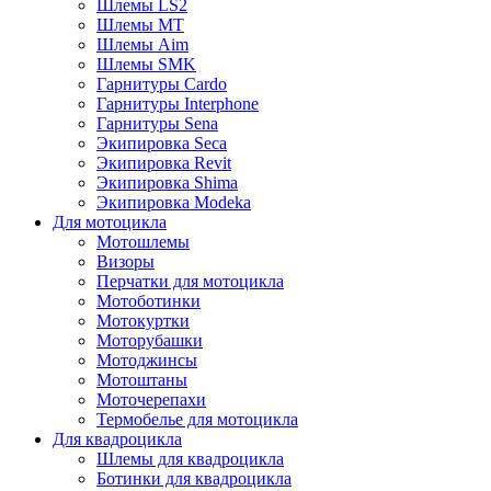
Шлемы LS2
Шлемы MT
Шлемы Aim
Шлемы SMK
Гарнитуры Cardo
Гарнитуры Interphone
Гарнитуры Sena
Экипировка Seca
Экипировка Revit
Экипировка Shima
Экипировка Modeka
Для мотоцикла
Мотошлемы
Визоры
Перчатки для мотоцикла
Мотоботинки
Мотокуртки
Моторубашки
Мотоджинсы
Мотоштаны
Моточерепахи
Термобелье для мотоцикла
Для квадроцикла
Шлемы для квадроцикла
Ботинки для квадроцикла