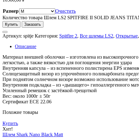
Размер
Очистить
Количество товара Шлем LS2 SPITFIRE II SOLID JEANS TIT
Купить
Заказать
Артикул:
spitje
Категория:
Spitfire 2
,
Все шлемы LS2
,
Открытые
Описание
Материал внешней оболочки – изготовлена из высокопрочного 
легкостью, а также вязкостью для поглощения энергии удара
Внутренняя капсула – из вспененного полистирена EPS изменя
Солнцезащитный визор из упрочнённого поликарбоната предот
При поднятом солнечном визоре возможно использование мото
Внутренняя подкладка – из «дышащего» гипоаллергенного мате
Усиленный ремешок с застёжкой-трещоткой
Вес: около 1000г ± 50г
Сертификат ECE 22.06
Похожие товары
Купить
Хит!
Шлем Shark Nano Black Matt