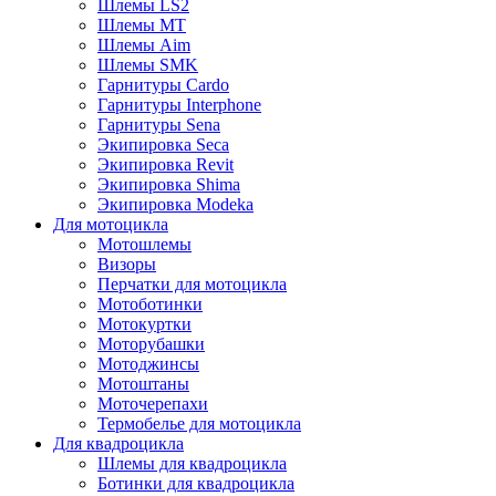
Шлемы LS2
Шлемы MT
Шлемы Aim
Шлемы SMK
Гарнитуры Cardo
Гарнитуры Interphone
Гарнитуры Sena
Экипировка Seca
Экипировка Revit
Экипировка Shima
Экипировка Modeka
Для мотоцикла
Мотошлемы
Визоры
Перчатки для мотоцикла
Мотоботинки
Мотокуртки
Моторубашки
Мотоджинсы
Мотоштаны
Моточерепахи
Термобелье для мотоцикла
Для квадроцикла
Шлемы для квадроцикла
Ботинки для квадроцикла