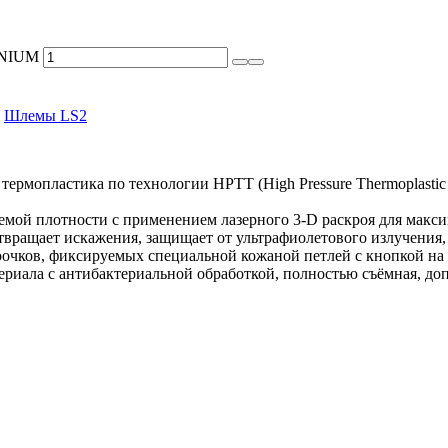
ANIUM
,
Шлемы LS2
термопластика по технологии HPTT (High Pressure Thermoplast
емой плотности с применением лазерного 3-D раскроя для макс
вращает искажения, защищает от ультрафиолетового излучения,
очков, фиксируемых специальной кожаной петлей с кнопкой на
риала с антибактериальной обработкой, полностью съёмная, доп