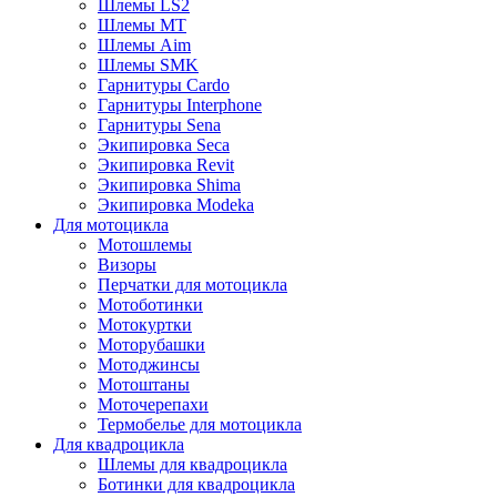
Шлемы LS2
Шлемы MT
Шлемы Aim
Шлемы SMK
Гарнитуры Cardo
Гарнитуры Interphone
Гарнитуры Sena
Экипировка Seca
Экипировка Revit
Экипировка Shima
Экипировка Modeka
Для мотоцикла
Мотошлемы
Визоры
Перчатки для мотоцикла
Мотоботинки
Мотокуртки
Моторубашки
Мотоджинсы
Мотоштаны
Моточерепахи
Термобелье для мотоцикла
Для квадроцикла
Шлемы для квадроцикла
Ботинки для квадроцикла