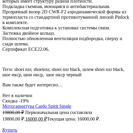
которых имеет структуру разной плотности.
Подкладка съемная, моющаяся и антибактериальная.
Прозрачный визор 2D CWR-F2 аэродинамической формы из
термопласта со стандартной противотуманной линзой Pinlock
в комплекте.
Комплексная подготовка к установке системы связи.
Застежка двойное кольцо.
Полностью обновленная вентиляция подбородка, сверху и
сзади шлема.
Сертификат ECE22.06.
Теги: shoei nxr, shoeinxr, shoei nxr black, шлем shoei nxr black,
шое нкср, шои нкср, шое нкср черный
Вам также будет интересно…
Нет в наличии
Скидка -19%
Мотогарнитура Cardo Spirit Single
19800,00
₽
Первоначальная цена составляла
19800,00 ₽.
16000,00
₽
Текущая цена: 16000,00 ₽.
Купить