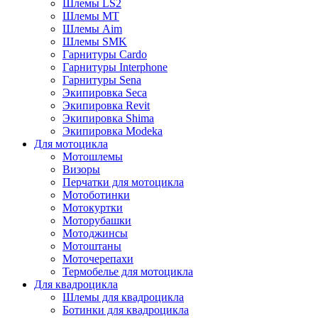
Шлемы LS2
Шлемы MT
Шлемы Aim
Шлемы SMK
Гарнитуры Cardo
Гарнитуры Interphone
Гарнитуры Sena
Экипировка Seca
Экипировка Revit
Экипировка Shima
Экипировка Modeka
Для мотоцикла
Мотошлемы
Визоры
Перчатки для мотоцикла
Мотоботинки
Мотокуртки
Моторубашки
Мотоджинсы
Мотоштаны
Моточерепахи
Термобелье для мотоцикла
Для квадроцикла
Шлемы для квадроцикла
Ботинки для квадроцикла