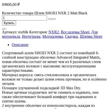
69800,00
₽
Количество товара Шлем SHOEI NXR 2 Matt Black
Купить
Артикул:
nxrblk
Категория:
NXR2
,
Все шлемы Shoei
,
Для
мотоцикла
,
Интегралы
,
Мотошлемы
,
Скидки
,
Шлемы Shoei
Описание
Спортивный шлем SHOEI NXR 2 состоит из новейшей 6-
слойной конструкции оболочки Advanced Integrated Matrix,
новая оболочка состоит не менее чем из 6 различных слоев
органических волокон с высокими эксплуатационными
характеристиками.
Материал корпуса: смесь стекловолокна и органических
волокон не только делает шлем очень прочным, но и особенно
легким.
Оснащен улучшенной подкладкой 3D Max Dry.
Новые щечные подушечки легче снимать и надевать, они
также обеспечивают больший комфорт при надевании и
снятии шлема.
2 внутренние оболочки из пенополистирола, каждая из