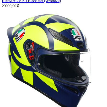
Шлем AGV K3 Black mat (матовый)
29000,00
₽