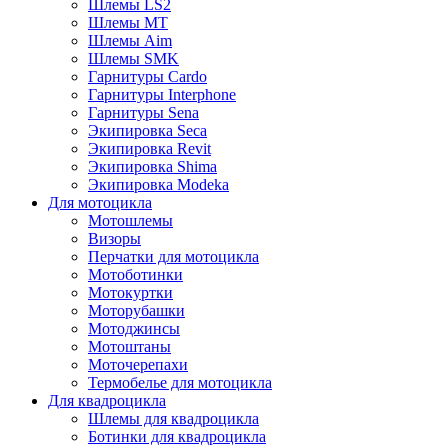
Шлемы LS2
Шлемы MT
Шлемы Aim
Шлемы SMK
Гарнитуры Cardo
Гарнитуры Interphone
Гарнитуры Sena
Экипировка Seca
Экипировка Revit
Экипировка Shima
Экипировка Modeka
Для мотоцикла
Мотошлемы
Визоры
Перчатки для мотоцикла
Мотоботинки
Мотокуртки
Моторубашки
Мотоджинсы
Мотоштаны
Моточерепахи
Термобелье для мотоцикла
Для квадроцикла
Шлемы для квадроцикла
Ботинки для квадроцикла