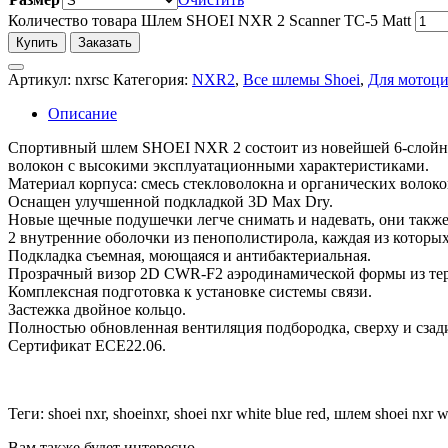
Количество товара Шлем SHOEI NXR 2 Scanner TC-5 Matt
Купить
Заказать
Артикул:
nxrsc
Категория:
NXR2
,
Все шлемы Shoei
,
Для мотоци
Описание
Спортивный шлем SHOEI NXR 2 состоит из новейшей 6-слойной 
волокон с высокими эксплуатационными характеристиками.
Материал корпуса: смесь стекловолокна и органических волоко
Оснащен улучшенной подкладкой 3D Max Dry.
Новые щечные подушечки легче снимать и надевать, они такж
2 внутренние оболочки из пенополистирола, каждая из которых
Подкладка съемная, моющаяся и антибактериальная.
Прозрачный визор 2D CWR-F2 аэродинамической формы из терм
Комплексная подготовка к установке системы связи.
Застежка двойное кольцо.
Полностью обновленная вентиляция подбородка, сверху и сзад
Сертификат ECE22.06.
Теги: shoei nxr, shoeinxr, shoei nxr white blue red, шлем shoei n
Вам также будет интересно…