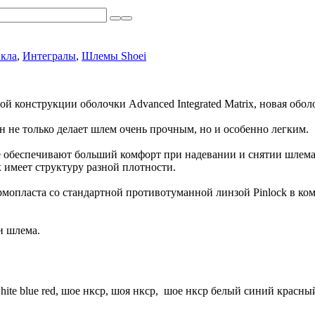
кла
,
Интегралы
,
Шлемы Shoei
конструкции оболочки Advanced Integrated Matrix, новая оболо
н не только делает шлем очень прочным, но и особенно легким.
е обеспечивают больший комфорт при надевании и снятии шлема
 имеет структуру разной плотности.
опласта со стандартной противотуманной линзой Pinlock в ком
и шлема.
xr white blue red, шое нкср, шоя нкср, шое нкср белый синий красны