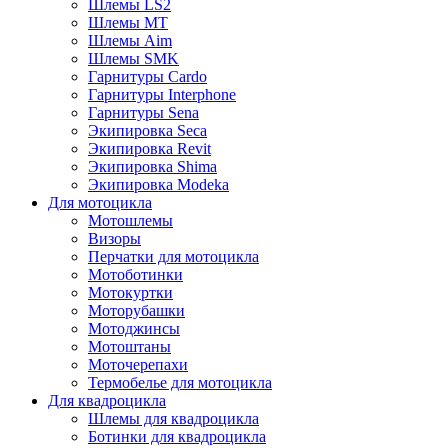
Шлемы LS2
Шлемы MT
Шлемы Aim
Шлемы SMK
Гарнитуры Cardo
Гарнитуры Interphone
Гарнитуры Sena
Экипировка Seca
Экипировка Revit
Экипировка Shima
Экипировка Modeka
Для мотоцикла
Мотошлемы
Визоры
Перчатки для мотоцикла
Мотоботинки
Мотокуртки
Моторубашки
Мотоджинсы
Мотоштаны
Моточерепахи
Термобелье для мотоцикла
Для квадроцикла
Шлемы для квадроцикла
Ботинки для квадроцикла