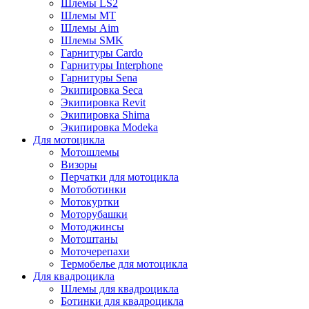
Шлемы LS2
Шлемы MT
Шлемы Aim
Шлемы SMK
Гарнитуры Cardo
Гарнитуры Interphone
Гарнитуры Sena
Экипировка Seca
Экипировка Revit
Экипировка Shima
Экипировка Modeka
Для мотоцикла
Мотошлемы
Визоры
Перчатки для мотоцикла
Мотоботинки
Мотокуртки
Моторубашки
Мотоджинсы
Мотоштаны
Моточерепахи
Термобелье для мотоцикла
Для квадроцикла
Шлемы для квадроцикла
Ботинки для квадроцикла