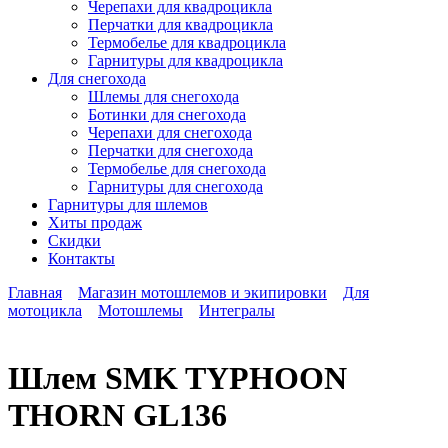
Черепахи для квадроцикла
Перчатки для квадроцикла
Термобелье для квадроцикла
Гарнитуры для квадроцикла
Для снегохода
Шлемы для снегохода
Ботинки для снегохода
Черепахи для снегохода
Перчатки для снегохода
Термобелье для снегохода
Гарнитуры для снегохода
Гарнитуры
для шлемов
Хиты продаж
Скидки
Контакты
Главная
Магазин мотошлемов и экипировки
Для
мотоцикла
Мотошлемы
Интегралы
Шлем SMK TYPHOON
THORN GL136