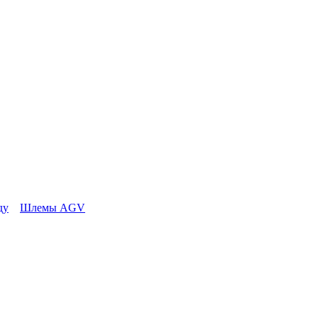
ду
Шлемы AGV