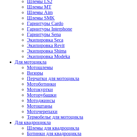
Шлемы LS2
Шлемы MT
Шлемы Aim
Шлемы SMK
Гарнитуры Cardo
Гарнитуры Interphone
Гарнитуры Sena
Экипировка Seca
Экипировка Revit
Экипировка Shima
Экипировка Modeka
Для мотоцикла
Мотошлемы
Визоры
Перчатки для мотоцикла
Мотоботинки
Мотокуртки
Моторубашки
Мотоджинсы
Мотоштаны
Моточерепахи
Термобелье для мотоцикла
Для квадроцикла
Шлемы для квадроцикла
Ботинки для квадроцикла