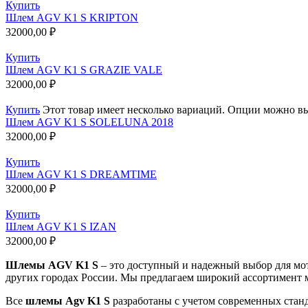
Купить
Шлем AGV K1 S KRIPTON
32000,00
₽
Купить
Шлем AGV K1 S GRAZIE VALE
32000,00
₽
Купить
Этот товар имеет несколько вариаций. Опции можно вы
Шлем AGV K1 S SOLELUNA 2018
32000,00
₽
Купить
Шлем AGV K1 S DREAMTIME
32000,00
₽
Купить
Шлем AGV K1 S IZAN
32000,00
₽
Шлемы АGV K1 S
– это доступный и надежный выбор для мо
других городах России. Мы предлагаем широкий ассортимент м
Все
шлемы Аgv K1 S
разработаны с учетом современных станд