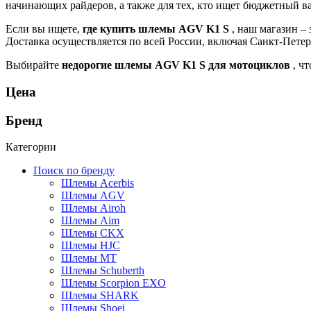
начинающих райдеров, а также для тех, кто ищет бюджетный ва
Если вы ищете,
где купить шлемы АGV K1 S
, наш магазин –
Доставка осуществляется по всей России, включая Санкт-Петер
Выбирайте
недорогие шлемы АGV K1 S для мотоциклов
, ч
Цена
Бренд
Категории
Поиск по бренду
Шлемы Acerbis
Шлемы AGV
Шлемы Airoh
Шлемы Aim
Шлемы CKX
Шлемы HJC
Шлемы MT
Шлемы Schuberth
Шлемы Scorpion EXO
Шлемы SHARK
Шлемы Shoei