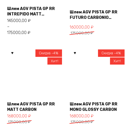
несколько
Шлем AGV PISTA GP RR
вариаций.
Шлем AGV PISTA GP RR
INTREPIDO MATT
FUTURO CARBONIO
Опции
CARBON/BLACK/RED
145000,00
₽
FORGIATO
можно
–
Первоначальная
Текущая
160000,00
₽
выбрать
175000,00
₽
цена
цена:
175000,00
₽
на
составляла
160000,00 ₽.
странице
175000,00 ₽.
товара.
Скидка -4%
Скидка -4%
Хит!
Хит!
Купить
Купить
Шлем AGV PISTA GP RR
Шлем AGV PISTA GP RR
MATT CARBON
MONO GLOSSY CARBON
Первоначальная
Текущая
Первоначальная
Текущая
168000,00
₽
168000,00
₽
цена
цена:
цена
цена:
175000,00
₽
175000,00
₽
составляла
168000,00 ₽.
составляла
168000,00 ₽.