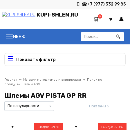
Перейти
+7 (977) 332 99 85
к
KUPI-SHLEM.RU
содержанию
0
Search
МЕНЮ
for:
Показать фильтр
Главная
Магазин мотошлемов и экипировки
Поиск по
бренду
Шлемы AGV
Шлемы AGV PISTA GP RR
Сортировка
Показаны 6
по
популярно
Скидка -20%
Скидка -20%