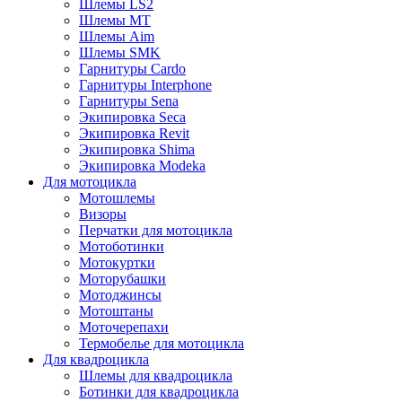
Шлемы LS2
Шлемы MT
Шлемы Aim
Шлемы SMK
Гарнитуры Cardo
Гарнитуры Interphone
Гарнитуры Sena
Экипировка Seca
Экипировка Revit
Экипировка Shima
Экипировка Modeka
Для мотоцикла
Мотошлемы
Визоры
Перчатки для мотоцикла
Мотоботинки
Мотокуртки
Моторубашки
Мотоджинсы
Мотоштаны
Моточерепахи
Термобелье для мотоцикла
Для квадроцикла
Шлемы для квадроцикла
Ботинки для квадроцикла