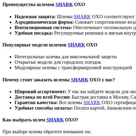
Преимущества шлемов
SHARK
OXO
Надежная защита:
Шлемы
SHARK
OXO соответствуют 
Аэродинамическая форма:
Снижает сопротивление возд
Вентиляционная система:
Обеспечивает оптимальную ц
Удобная посадка:
Регулируемые ремешки и мягкая внутре
Популярные модели шлемов
SHARK
OXO
Интегральные шлемы для максимальной защиты
Открытые модели для городских поездок
Модулярные шлемы с трансформируемой конструкцией
Почему стоит заказать шлемы
SHARK
OXO у нас?
Широкий ассортимент:
У нас вы найдете модели для люб
Доставка по всей России:
Быстрая доставка в Москву, Са
Гарантия качества:
Все шлемы
SHARK
OXO сертифициро
Удобные способы оплаты:
Оплата картой, банковским п
Как выбрать шлем
SHARK
OXO?
При выборе шлема обратите внимание на: