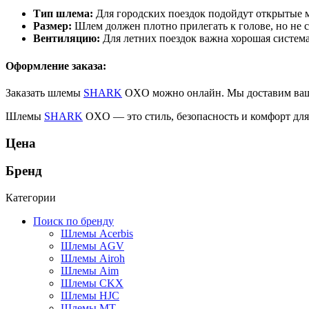
Тип шлема:
Для городских поездок подойдут открытые м
Размер:
Шлем должен плотно прилегать к голове, но не с
Вентиляцию:
Для летних поездок важна хорошая систем
Оформление заказа:
Заказать шлемы
SHARK
OXO можно онлайн. Мы доставим ваш з
Шлемы
SHARK
OXO — это стиль, безопасность и комфорт для
Цена
Бренд
Категории
Поиск по бренду
Шлемы Acerbis
Шлемы AGV
Шлемы Airoh
Шлемы Aim
Шлемы CKX
Шлемы HJC
Шлемы MT