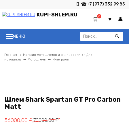
Перейти
+7 (977) 332 99 85
к
KUPI-SHLEM.RU
содержанию
0
Search
МЕНЮ
for:
Главная
Магазин мотошлемов и экипировки
Для
мотоцикла
Мотошлемы
Интегралы
Шлем Shark Spartan GT Pro Carbon
Matt
Первоначальная
Текущая
56000,00
₽
70000,00
₽
цена
цена: