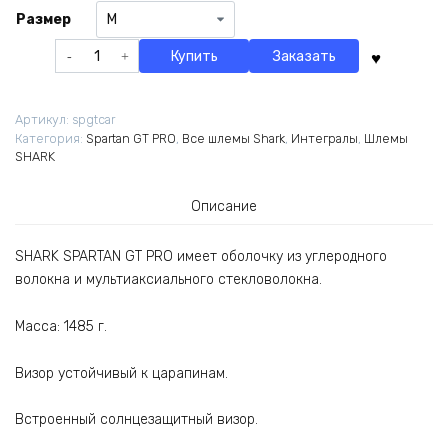
Размер
составляла
56000,00 ₽.
70000,00 ₽.
Количество
Купить
Заказать
товара
Шлем
Shark
Артикул:
spgtcar
Spartan
Категория:
Spartan GT PRO
,
Все шлемы Shark
,
Интегралы
,
Шлемы
GT
SHARK
Pro
Carbon
Описание
Matt
SHARK SPARTAN GT PRO имеет оболочку из углеродного
волокна и мультиаксиального стекловолокна.
Масса: 1485 г.
Визор устойчивый к царапинам.
Встроенный солнцезащитный визор.