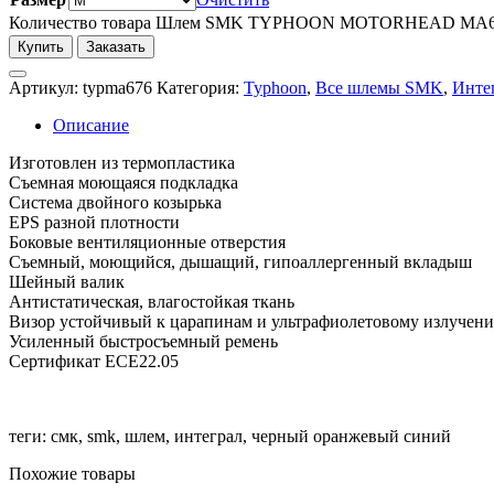
Количество товара Шлем SMK TYPHOON MOTORHEAD MA
Купить
Заказать
Артикул:
typma676
Категория:
Typhoon
,
Все шлемы SMK
,
Инте
Описание
Изготовлен из термопластика
Съемная моющаяся подкладка
Система двойного козырька
EPS разной плотности
Боковые вентиляционные отверстия
Съемный, моющийся, дышащий, гипоаллергенный вкладыш
Шейный валик
Антистатическая, влагостойкая ткань
Визор устойчивый к царапинам и ультрафиолетовому излучен
Усиленный быстросъемный ремень
Сертификат ECE22.05
теги: смк, smk, шлем, интеграл, черный оранжевый синий
Похожие товары