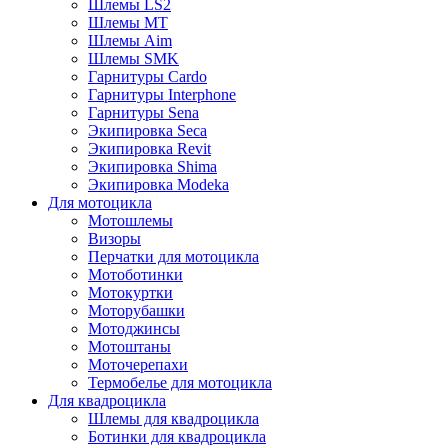
Шлемы LS2
Шлемы MT
Шлемы Aim
Шлемы SMK
Гарнитуры Cardo
Гарнитуры Interphone
Гарнитуры Sena
Экипировка Seca
Экипировка Revit
Экипировка Shima
Экипировка Modeka
Для мотоцикла
Мотошлемы
Визоры
Перчатки для мотоцикла
Мотоботинки
Мотокуртки
Моторубашки
Мотоджинсы
Мотоштаны
Моточерепахи
Термобелье для мотоцикла
Для квадроцикла
Шлемы для квадроцикла
Ботинки для квадроцикла