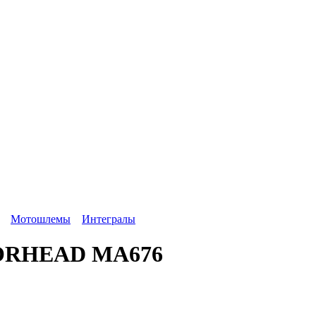
Мотошлемы
Интегралы
ORHEAD MA676