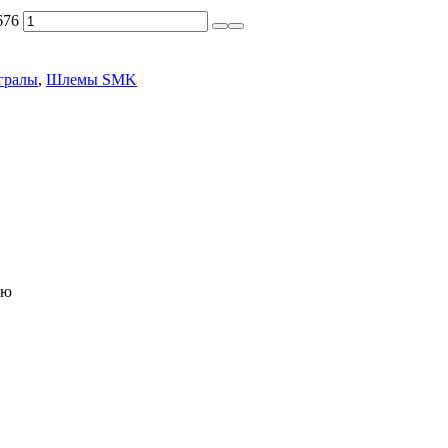
676
гралы
,
Шлемы SMK
ию