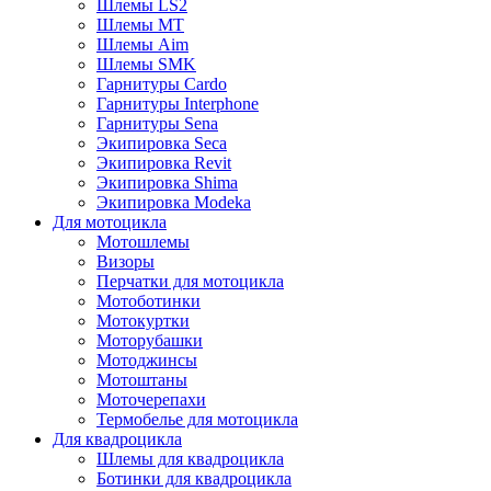
Шлемы LS2
Шлемы MT
Шлемы Aim
Шлемы SMK
Гарнитуры Cardo
Гарнитуры Interphone
Гарнитуры Sena
Экипировка Seca
Экипировка Revit
Экипировка Shima
Экипировка Modeka
Для мотоцикла
Мотошлемы
Визоры
Перчатки для мотоцикла
Мотоботинки
Мотокуртки
Моторубашки
Мотоджинсы
Мотоштаны
Моточерепахи
Термобелье для мотоцикла
Для квадроцикла
Шлемы для квадроцикла
Ботинки для квадроцикла