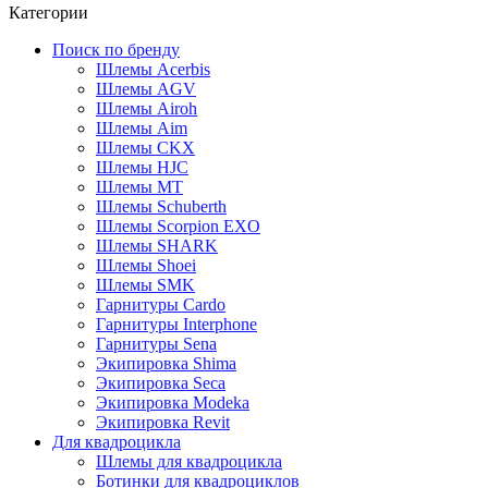
Категории
Поиск по бренду
Шлемы Acerbis
Шлемы AGV
Шлемы Airoh
Шлемы Aim
Шлемы CKX
Шлемы HJC
Шлемы MT
Шлемы Schuberth
Шлемы Scorpion EXO
Шлемы SHARK
Шлемы Shoei
Шлемы SMK
Гарнитуры Cardo
Гарнитуры Interphone
Гарнитуры Sena
Экипировка Shima
Экипировка Seca
Экипировка Modeka
Экипировка Revit
Для квадроцикла
Шлемы для квадроцикла
Ботинки для квадроциклов