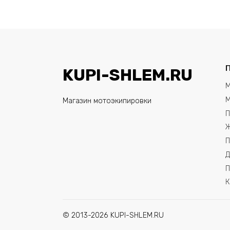
KUPI-SHLEM.RU
М
М
Магазин мотоэкипировки
П
Ж
П
Д
П
К
© 2013-2026 KUPI-SHLEM.RU