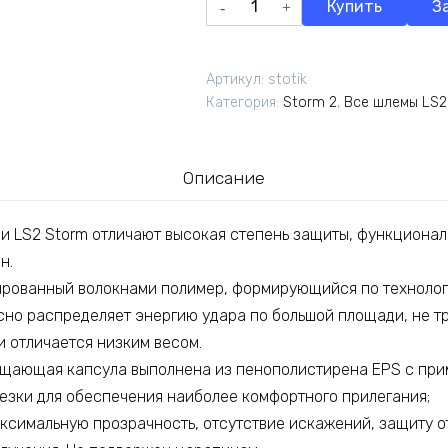
Купить
З
товара
Шлем
LS2
Артикул:
stotik
STORM
Категория:
Storm 2
,
Все шлемы LS2
II
JEANS
Titanium
Описание
 LS2 Storm отличают высокая степень защиты, функционал
н.
рованный волокнами полимер, формирующийся по технологи
сно распределяет энергию удара по большой площади, не т
и отличается низким весом.
ощающая капсула выполнена из пенополистирена EPS с при
езки для обеспечения наиболее комфортного прилегания;
ксимальную прозрачность, отсутствие искажений, защиту о