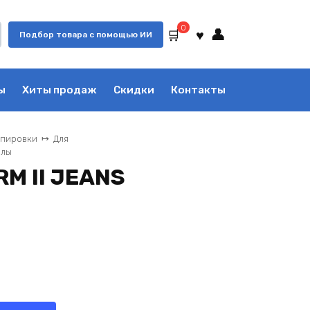
0
Подбор товара с помощью ИИ
ы
Хиты продаж
Скидки
Контакты
ипировки
Для
алы
M II JEANS