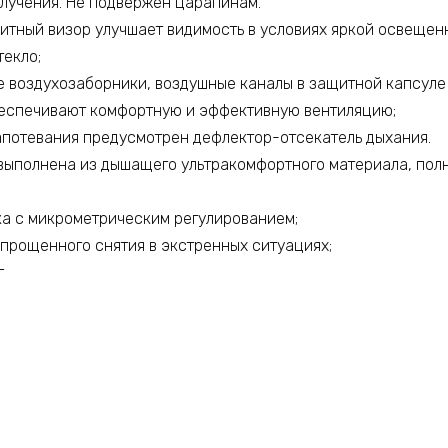
злучения. Не подвержен царапинам.
тный визор улучшает видимость в условиях яркой освещенн
текло;
 воздухозаборники, воздушные каналы в защитной капсуле
беспечивают комфортную и эффективную вентиляцию;
потевания предусмотрен дефлектор-отсекатель дыхания.
выполнена из дышащего ультракомфортного материала, пол
а с микрометрическим регулированием;
прощенного снятия в экстренных ситуациях;
г