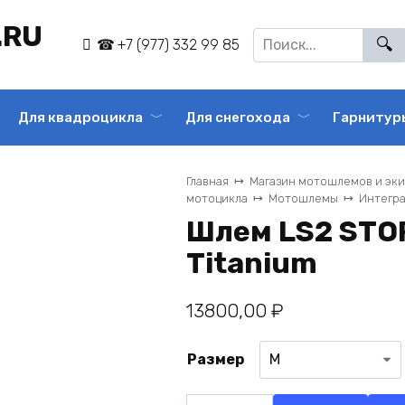
.RU
Search
+7 (977) 332 99 85
for:
Для квадроцикла
Для снегохода
Гарнитур
Главная
Магазин мотошлемов и эк
мотоцикла
Мотошлемы
Интегр
Шлем LS2 STOR
Titanium
13800,00
₽
Размер
Количество