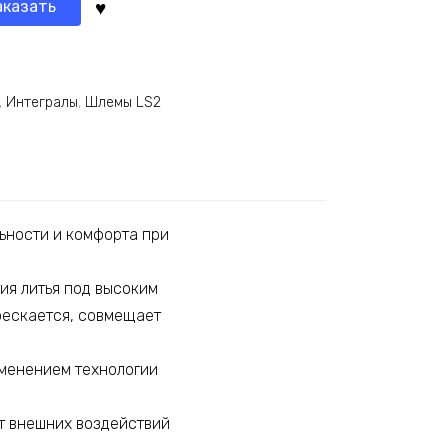
аказать
,
Интегралы
,
Шлемы LS2
ьности и комфорта при
я литья под высоким
рескается, совмещает
менением технологии
т внешних воздействий