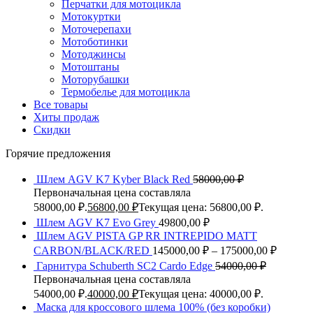
Перчатки для мотоцикла
Мотокуртки
Моточерепахи
Мотоботинки
Мотоджинсы
Мотоштаны
Моторубашки
Термобелье для мотоцикла
Все товары
Хиты продаж
Скидки
Горячие предложения
Шлем AGV K7 Kyber Black Red
58000,00
₽
Первоначальная цена составляла
58000,00 ₽.
56800,00
₽
Текущая цена: 56800,00 ₽.
Шлем AGV K7 Evo Grey
49800,00
₽
Шлем AGV PISTA GP RR INTREPIDO MATT
CARBON/BLACK/RED
145000,00
₽
–
175000,00
₽
Гарнитура Schuberth SC2 Cardo Edge
54000,00
₽
Первоначальная цена составляла
54000,00 ₽.
40000,00
₽
Текущая цена: 40000,00 ₽.
Маска для кроссового шлема 100% (без коробки)