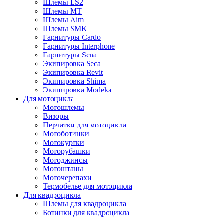
Шлемы LS2
Шлемы MT
Шлемы Aim
Шлемы SMK
Гарнитуры Cardo
Гарнитуры Interphone
Гарнитуры Sena
Экипировка Seca
Экипировка Revit
Экипировка Shima
Экипировка Modeka
Для мотоцикла
Мотошлемы
Визоры
Перчатки для мотоцикла
Мотоботинки
Мотокуртки
Моторубашки
Мотоджинсы
Мотоштаны
Моточерепахи
Термобелье для мотоцикла
Для квадроцикла
Шлемы для квадроцикла
Ботинки для квадроцикла