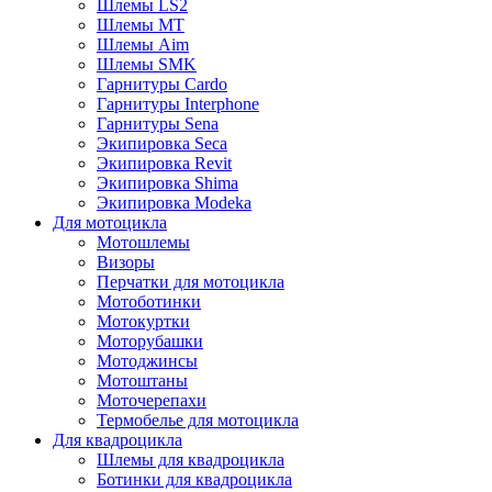
Шлемы LS2
Шлемы MT
Шлемы Aim
Шлемы SMK
Гарнитуры Cardo
Гарнитуры Interphone
Гарнитуры Sena
Экипировка Seca
Экипировка Revit
Экипировка Shima
Экипировка Modeka
Для мотоцикла
Мотошлемы
Визоры
Перчатки для мотоцикла
Мотоботинки
Мотокуртки
Моторубашки
Мотоджинсы
Мотоштаны
Моточерепахи
Термобелье для мотоцикла
Для квадроцикла
Шлемы для квадроцикла
Ботинки для квадроцикла